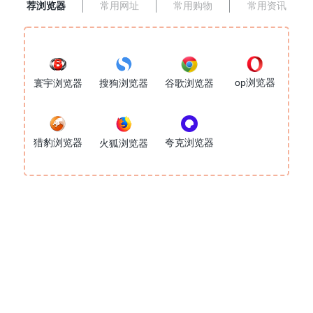
荐浏览器
常用网址
常用购物
常用资讯
op浏览器
寰宇浏览器
搜狗浏览器
谷歌浏览器
猎豹浏览器
夸克浏览器
火狐浏览器